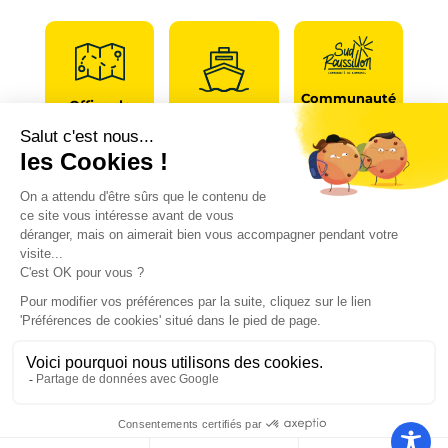
Communauté
Office de
de
Le port
tourisme
communes
Les
Grand
Camping
Collections
Stade les
Le Bosc
de Saint-
Capellans
Cyprien
Mentions légales
|
Politique de confidentialité
|
Conformité d’accessibilité
Copyright © 2025 – par
Emmaluc
Communication