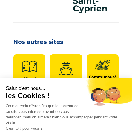
Nos autres sites
Communauté
Office de
de
Le port
tourisme
communes
Les
Grand
Camping
Collections
Stade les
Le Bosc
de Saint-
Capellans