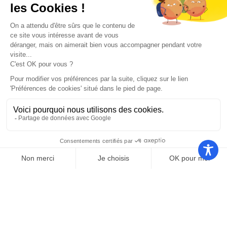
Contact
Mairie de Saint-Cyprien
Place Desnoyer
66750 Saint-Cyprien
04 68 37 68 00
contact@stcyprien.fr
Horaires Mairie
Ouvert du lundi au jeudi
de 8h à 12h et de 13h30 à 17h30
Le vendredi
de 8h à 12h et de 13h à 16h