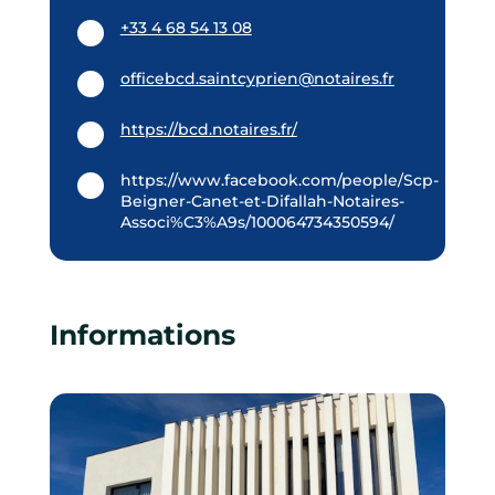
+33 4 68 54 13 08
officebcd.saintcyprien@notaires.fr
https://bcd.notaires.fr/
https://www.facebook.com/people/Scp-
Beigner-Canet-et-Difallah-Notaires-
Associ%C3%A9s/100064734350594/
Informations