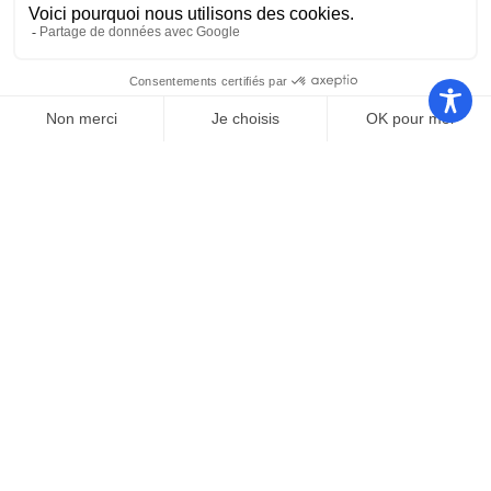
Nos autres sites
Communauté
Office de
de
Le port
tourisme
communes
Les
Grand
Camping
Collections
Stade les
Le Bosc
de Saint-
Capellans
Cyprien