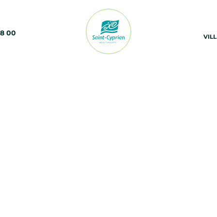
68 00
VIL