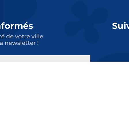
nformés
Sui
té de votre ville
a newsletter !
S'ABONNER