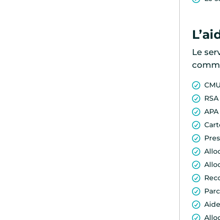
L’ai
Le ser
commun
CMU 
RSA
APA 
Cart
Pres
Allo
Allo
Reco
Parc
Aide
Allo