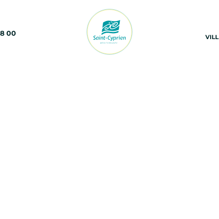
68 00
VIL