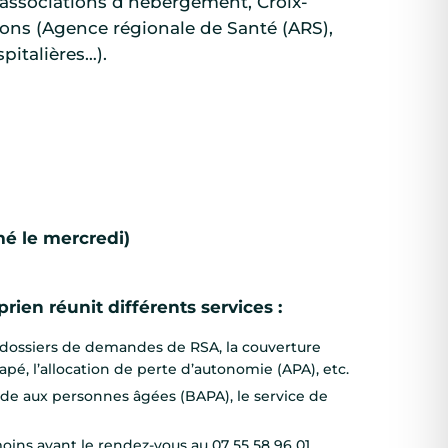
 (associations d’hébergement, Croix-
ions (Agence régionale de Santé (ARS),
pitalières…).
é le mercredi)
ien réunit différents services :
es dossiers de demandes de RSA, la couverture
apé, l’allocation de perte d’autonomie (APA), etc.
ide aux personnes âgées (BAPA), le service de
ins avant le rendez-vous au 07 55 58 96 01.