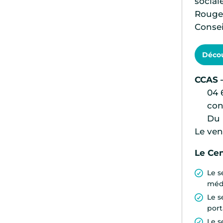
social
Rouge,
Consei
Décou
CCAS 
04 6
con
Du l
Le ven
Le Cen
Le s
médi
Le s
port
Le s