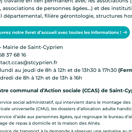
e) travaille en lien permanent avec les associations
 associations de personnes âgées…) et des institut
l départemental, filière gérontologie, structures hos
vrez notre livret d’accueil avec toutes les informations !
–
Mairie de Saint-Cyprien
8 37 68 16
tact.ccas@stcyprien.fr
undi au jeudi de 8h à 12h et de 13h30 à 17h30
(Ferm
dredi de 8h à 12h et de 13h à 16h
tre communal d’Action sociale (CCAS) de Saint-Cypr
ervice social administratif, qui intervient dans le montage d
cale universelle (CMU), les dossiers d’allocation adulte handic
ervice d’aide aux personnes âgées, qui regroupe le bureau d’a
age de repas à domicile et la maison des Aînés.
ervice de transport à la demande à réserver une semaine au mo