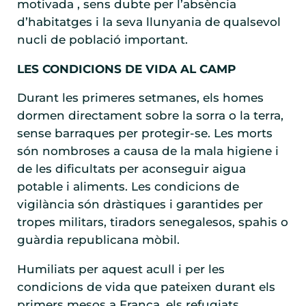
motivada , sens dubte per l’absència
d’habitatges i la seva llunyania de qualsevol
nucli de població important.
LES CONDICIONS DE VIDA AL CAMP
Durant les primeres setmanes, els homes
dormen directament sobre la sorra o la terra,
sense barraques per protegir-se. Les morts
són nombroses a causa de la mala higiene i
de les dificultats per aconseguir aigua
potable i aliments. Les condicions de
vigilància són dràstiques i garantides per
tropes militars, tiradors senegalesos, spahis o
guàrdia republicana mòbil.
Humiliats per aquest acull i per les
condicions de vida que pateixen durant els
primers mesos a França, els refugiats