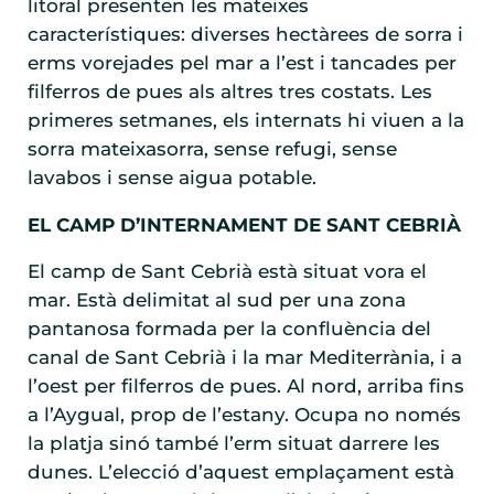
litoral presenten les mateixes
característiques: diverses hectàrees de sorra i
erms vorejades pel mar a l’est i tancades per
filferros de pues als altres tres costats. Les
primeres setmanes, els internats hi viuen a la
sorra mateixasorra, sense refugi, sense
lavabos i sense aigua potable.
EL CAMP D’INTERNAMENT DE SANT CEBRIÀ
El camp de Sant Cebrià està situat vora el
mar. Està delimitat al sud per una zona
pantanosa formada per la confluència del
canal de Sant Cebrià i la mar Mediterrània, i a
l’oest per filferros de pues. Al nord, arriba fins
a l’Aygual, prop de l’estany. Ocupa no només
la platja sinó també l’erm situat darrere les
dunes. L’elecció d’aquest emplaçament està