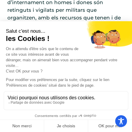
d’internament on homes i dones són
retinguts i vigilats per militars que
organitzen, amb els recursos que tenen i de
la millora manera possible, la supervivència
dels internats.
__
🇪🇸 Castellano
1939…
A partir del 28 de enero y hasta
mediados de febrero de 1939, una oleada de
cerca de 500.000 republicanos españoles —
civiles, militares y voluntarios de las Brigadas
Internacionales— llegan en el departamento
de los Pirineos Orientales. Las autoridades
francesas, sorprendidas de deber acoger a
los refugiados españoles, establecen campos
de concentración a lo largo de la costa. A