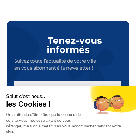
Tenez-vous
informés
Suivez toute l’actualité de votre ville
en vous abonnant à la newsletter !
E-
MAIL
S'ABONNER