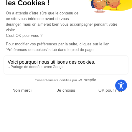
Nos autres sites
Communauté
Office de
de
Le port
tourisme
communes