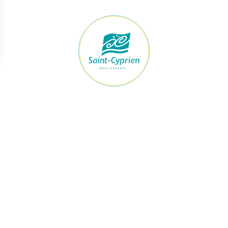
raires Mairie
Accès rapide
ert du lundi au jeudi
Démarches
h à 12h et de 13h30 à 17h30
Le maire et les élus
Je signale
vendredi
Urbanisme
h à 12h et de 13h à 16h
Enfance & Jeunesse