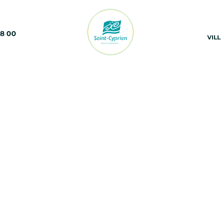
68 00
VIL