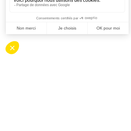
Contact
Ho
Mairie de Saint-Cyprien
Ouv
Place Desnoyer
de 8
66750 Saint-Cyprien
Le 
04 68 37 68 00
de 8
contact@stcyprien.fr