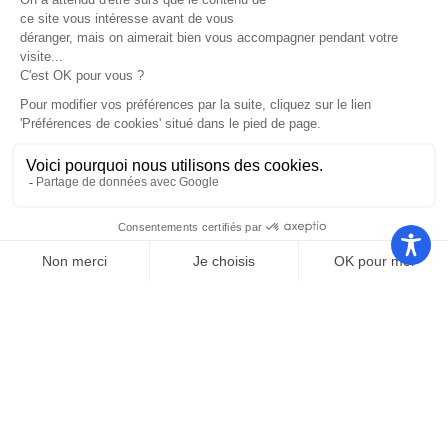
Nos autres sites
Communauté
Office de
de
Le port
tourisme
communes
Les
Grand
Camping
Collections