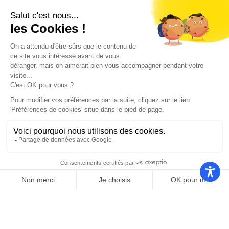
Nos autres sites
Communauté
Office de
de
Le port
tourisme
communes