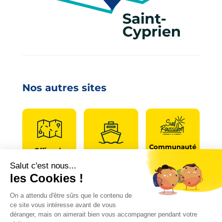
Nos autres sites
Communauté
Office de
de
Le port
tourisme
communes