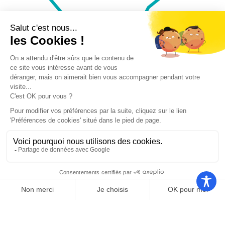
Nos autres sites
Communauté
Office de
de
Le port
tourisme
communes