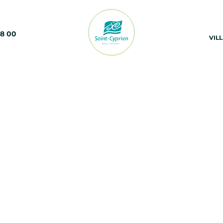
68 00
VIL