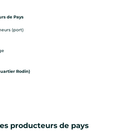
urs de Pays
heurs (port)
age
uartier Rodin)
des producteurs de pays