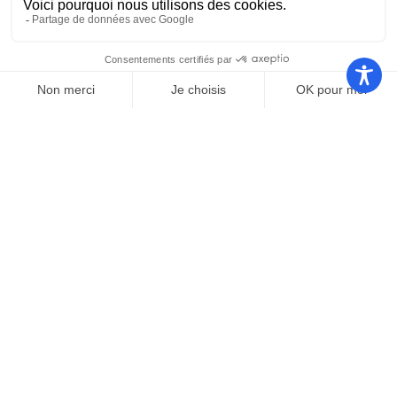
Nos autres sites
Communauté
Office de
de
Le port
tourisme
communes