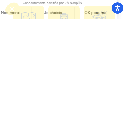
Communauté
Office de
de
Le port
tourisme
communes
Les
Grand
Camping
Collections
Stade les
Le Bosc
de Saint-
Capellans
Cyprien
Mentions légales
|
Politique de confidentialité
|
Conformité d’accessibilité
Copyright © 2025 – par
Emmaluc
Communication