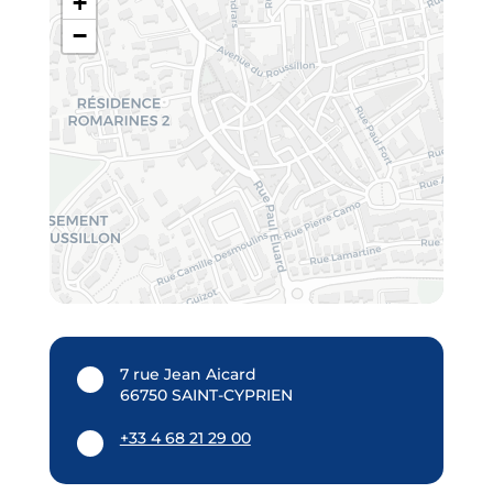
+
−
7 rue Jean Aicard
66750 SAINT-CYPRIEN
+33 4 68 21 29 00