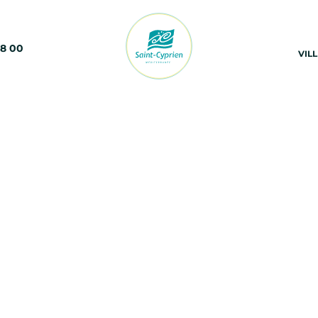
68 00
VIL