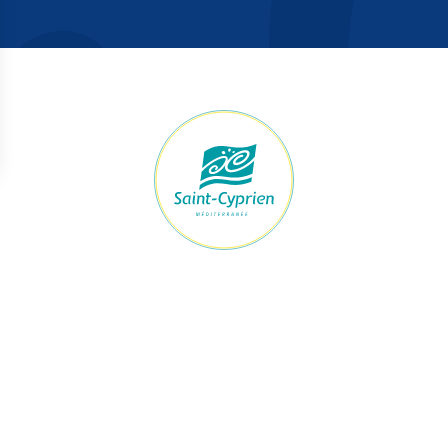
raires Mairie
Accès rapide
ert du lundi au jeudi
Démarches
h à 12h et de 13h30 à 17h30
Le maire et les élus