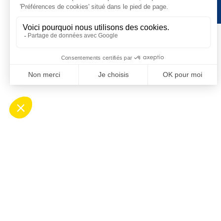
Contact
Ho
Mairie de Saint-Cyprien
Ouv
Place Desnoyer
de 8