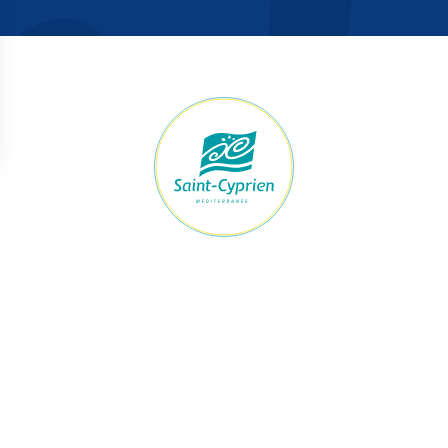
raires Mairie
Accès rapide
ert du lundi au jeudi
Démarches
h à 12h et de 13h30 à 17h30
Le maire et les élus
Je signale