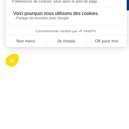
Contact
Ho
Mairie de Saint-Cyprien
Ouv
Place Desnoyer
de 8
66750 Saint-Cyprien