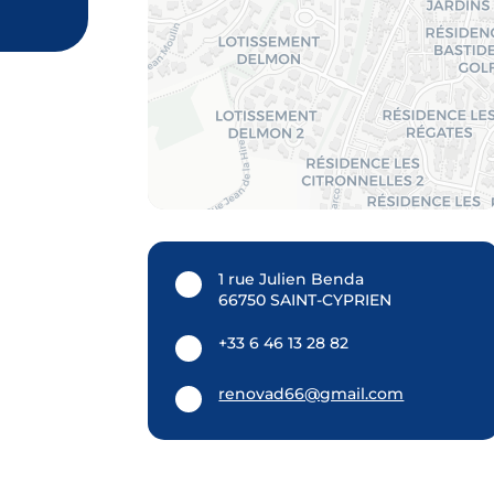
1 rue Julien Benda
66750 SAINT-CYPRIEN
+33 6 46 13 28 82
renovad66@gmail.com