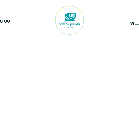
68 00
VIL