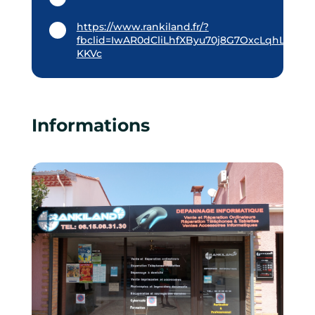
https://www.rankiland.fr/?
fbclid=IwAR0dCliLhfXByu70j8G7OxcLqhLyAu
KKVc
Informations