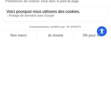
Nos autres sites
Communauté
Office de
de
Le port
tourisme
communes
Les
Grand
Camping
Collections
Stade les