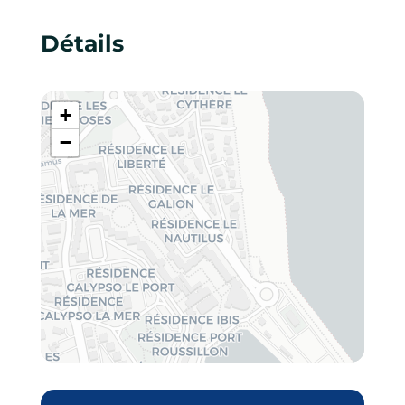
Détails
+
−