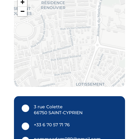
+
−
3 rue Colette
66750 SAINT-CYPRIEN
+33 6 70 57 71 76