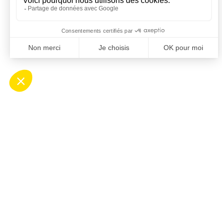
Contact
Ho
Mairie de Saint-Cyprien
Ouv
Place Desnoyer
de 8
66750 Saint-Cyprien
Le 
04 68 37 68 00
de 8
contact@stcyprien.fr