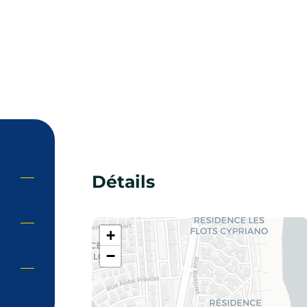
Détails
+
−