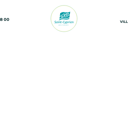
68 00
VIL