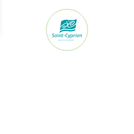
raires Mairie
Accès rapide
ert du lundi au jeudi
Démarches
h à 12h et de 13h30 à 17h30
Le maire et les élus
Je signale
vendredi
Urbanisme
h à 12h et de 13h à 16h
Enfance & Jeunesse