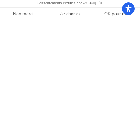
Communauté
Office de
de
Le port
tourisme
communes
Les
Grand
Camping
Collections
Stade les
Le Bosc
de Saint-
Capellans
Cyprien
Mentions légales
|
Politique de confidentialité
|
Conformité d’accessibilité
Copyright © 2025 – par
Emmaluc
Communication