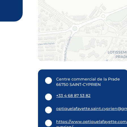
Centre commercial de la Prade
66750 SAINT-CYPRIEN
+33 4 68 87 53 82
optiquelafayette.saint.cyprien@g
https://www.optiquelafayette.com