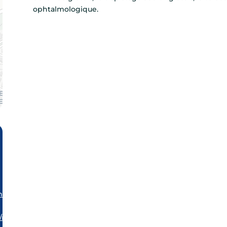
ophtalmologique.
mail.com
/magasin/saint-