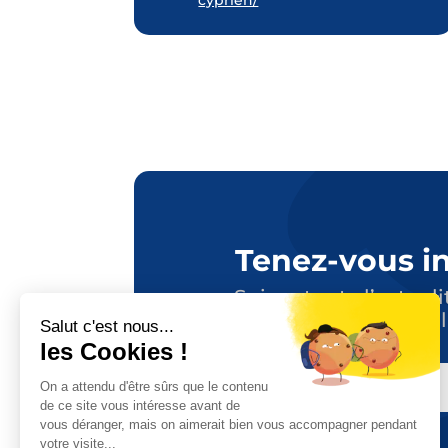
cyprien/
Tenez-vous i
Suivez toute l’actuali
en vous abonnant à l
E-
MAIL