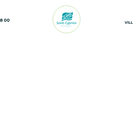
68 00
VIL