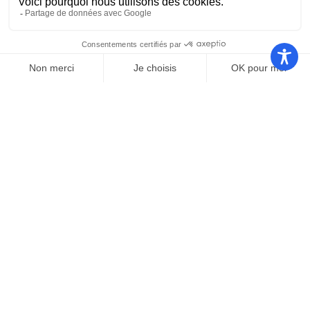
Nos autres sites
Communauté
Office de
de
Le port
tourisme
communes
Les
Grand
Camping
Collections
Stade les
Le Bosc
de Saint-
Capellans
Cyprien
Mentions légales
|
Politique de confidentialité