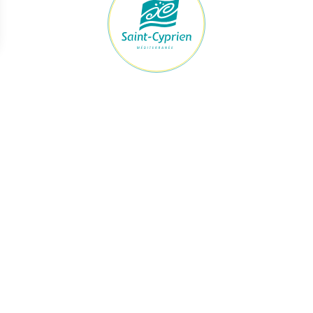
raires Mairie
Accès rapide
ert du lundi au jeudi
Démarches
h à 12h et de 13h30 à 17h30
Le maire et les élus
Je signale
vendredi
Urbanisme
h à 12h et de 13h à 16h
Enfance & Jeunesse