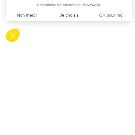
Contact
Ho
Mairie de Saint-Cyprien
Ouv
Place Desnoyer
de 8
66750 Saint-Cyprien
Le 
04 68 37 68 00
de 8
contact@stcyprien.fr