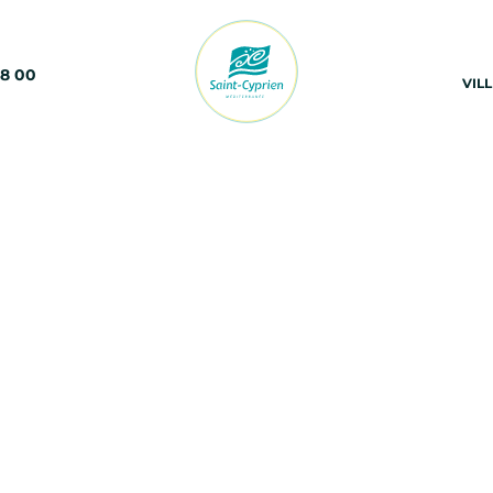
68 00
VIL