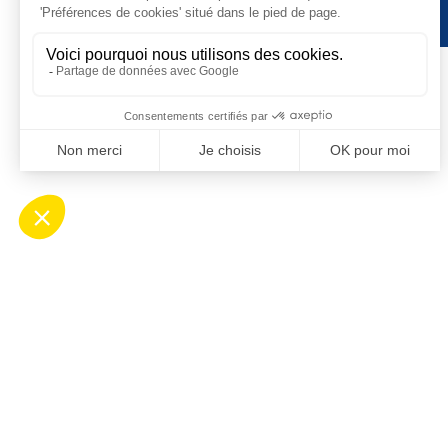
Contact
Ho
Mairie de Saint-Cyprien
Ouv
Place Desnoyer
de 8
66750 Saint-Cyprien