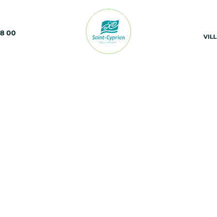
68 00
VIL