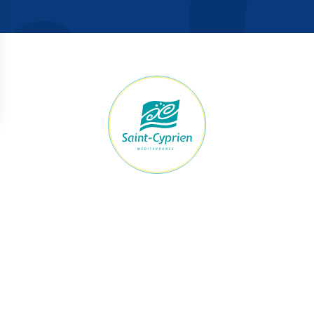
raires Mairie
Accès rapide
ert du lundi au jeudi
Démarches
h à 12h et de 13h30 à 17h30
Le maire et les élus