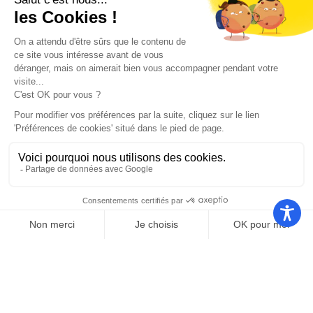
Nos autres sites
Communauté
Office de
de
Le port
tourisme
communes