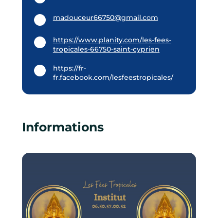
madouceur66750@gmail.com
https://www.planity.com/les-fees-
tropicales-66750-saint-cyprien
https://fr-
fr.facebook.com/lesfeestropicales/
Informations