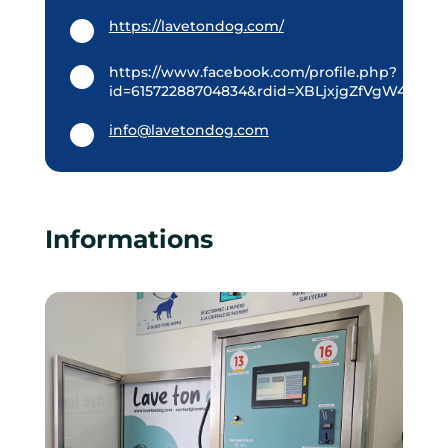
https://lavetondog.com/
https://www.facebook.com/profile.php?
id=61572288704834&rdid=XBLjxjgZfVgW42Pv
info@lavetondog.com
Informations