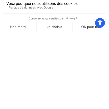
Nos autres sites
Communauté
Office de
de
Le port
tourisme
communes
Les
Grand
Camping
Collections
Stade les
Le Bosc
de Saint-
Capellans
Cyprien