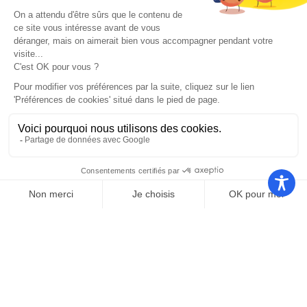
Nos autres sites
Communauté
Office de
de
Le port
tourisme
communes