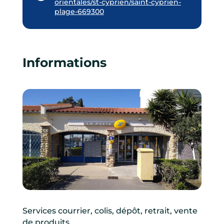
orientales/st-cyprien/saint-cyprien-
plage-669300
Informations
Services courrier, colis, dépôt, retrait, vente
de produits …