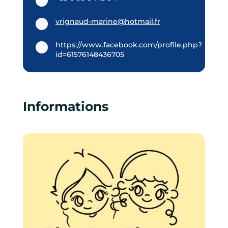
vrignaud-marine@hotmail.fr
https://www.facebook.com/profile.php?
id=61576148436705
Informations