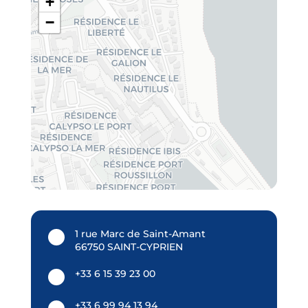
+
−
1 rue Marc de Saint-Amant
66750 SAINT-CYPRIEN
+33 6 15 39 23 00
+33 6 99 94 13 94