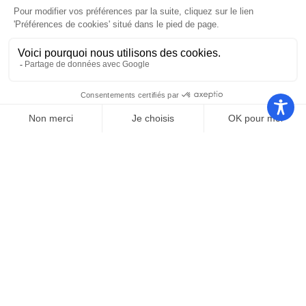
Nos autres sites
Communauté
Office de
de
Le port
tourisme
communes
Les
Grand
Camping
Collections
Stade les
Le Bosc
de Saint-
Capellans
Cyprien