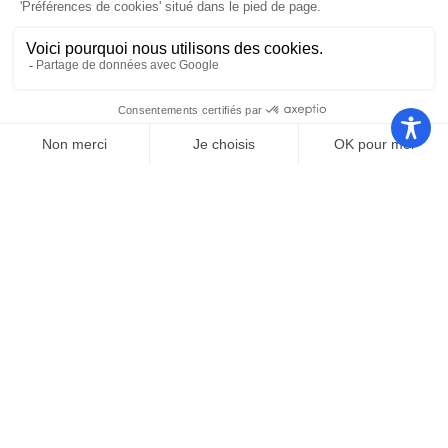
Nos autres sites
Communauté
Office de
de
Le port
tourisme
communes
Les
Grand
Camping
Collections
Stade les
Le Bosc
de Saint-
Capellans
Cyprien