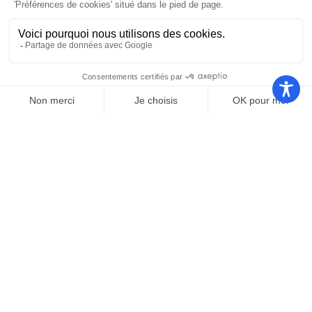
Nos autres sites
Communauté
Office de
de
Le port
tourisme
communes
Les
Grand
Camping
Collections
Stade les
Le Bosc
de Saint-
Capellans
Cyprien