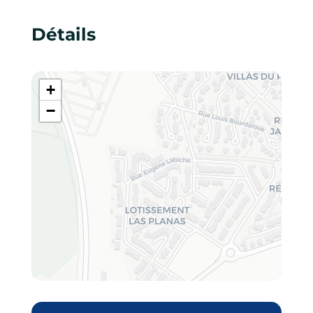
Détails
+
−