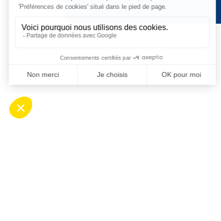
Contact
Ho
Mairie de Saint-Cyprien
Ouv
Place Desnoyer
de 8