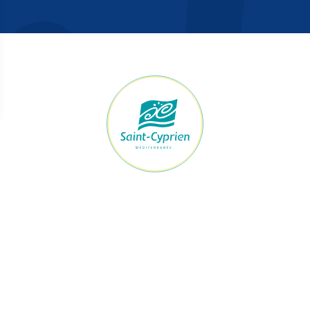
raires Mairie
Accès rapide
ert du lundi au jeudi
Démarches
h à 12h et de 13h30 à 17h30
Le maire et les élus