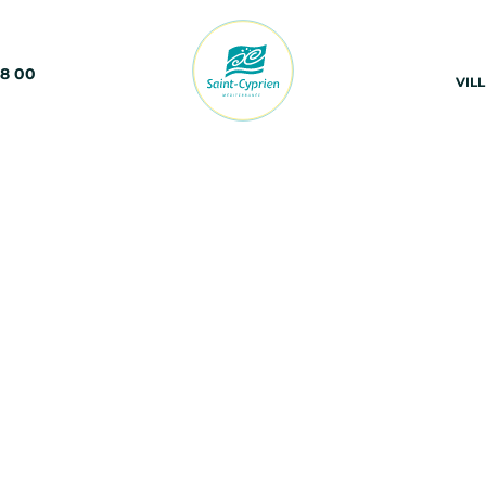
68 00
VIL