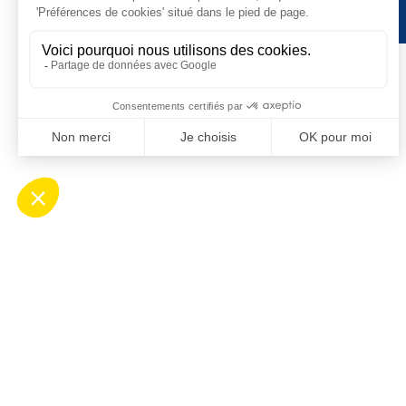
Contact
Ho
Mairie de Saint-Cyprien
Ouv
Place Desnoyer
de 8