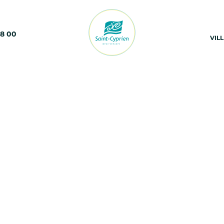
68 00
VIL