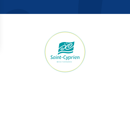
raires Mairie
Accès rapide
ert du lundi au jeudi
Démarches
h à 12h et de 13h30 à 17h30
Le maire et les élus