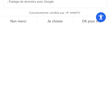
Nos autres sites
Communauté
Office de
de
Le port
tourisme
communes
Les
Grand
Camping
Collections
Stade les
Le Bosc
de Saint-
Capellans
Cyprien