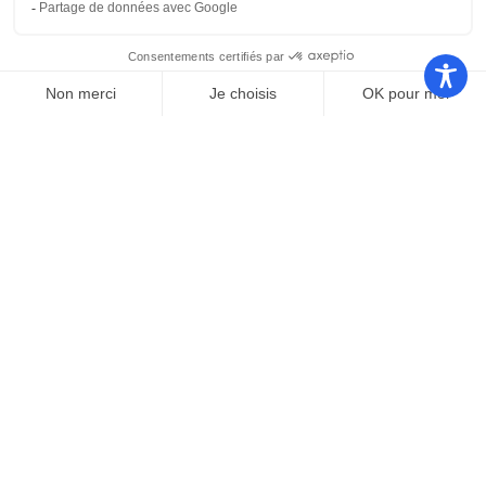
Nos autres sites
Communauté
Office de
de
Le port
tourisme
communes
Les
Grand
Camping
Collections
Stade les
Le Bosc
de Saint-
Capellans
Cyprien