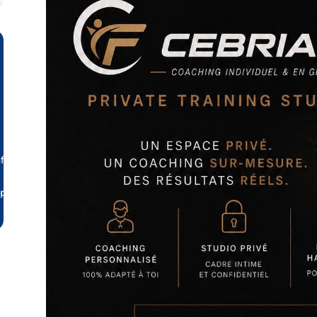
it/
.php?