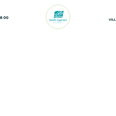
68 00
VIL