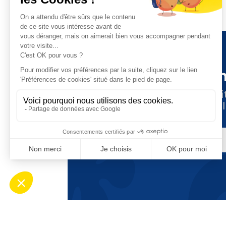
Tenez-vous i
Suivez toute l’actuali
en vous abonnant à l
E-
MAIL
CAPTCHA