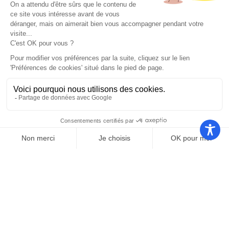
Nos autres sites
Communauté
Office de
de
Le port
tourisme
communes