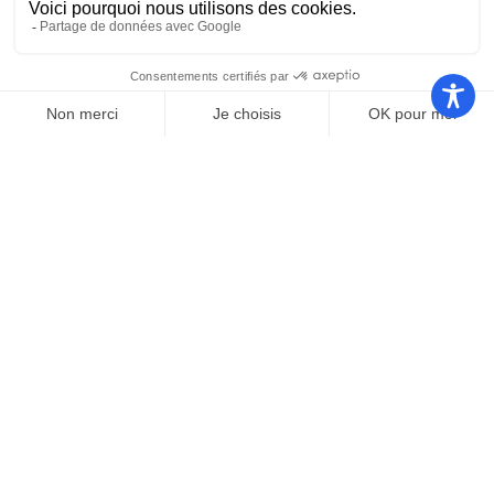
Nos autres sites
Communauté
Office de
de
Le port
tourisme
communes
Les
Grand
Camping
Collections
Stade les
Le Bosc
de Saint-
Capellans
Cyprien