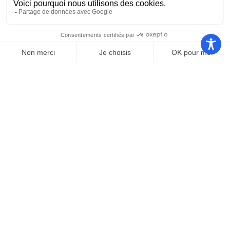
Nos autres sites
Communauté
Office de
de
Le port
tourisme
communes
Les
Grand
Camping
Collections
Stade les
Le Bosc
de Saint-
Capellans
Cyprien