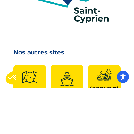
Nos autres sites
Communauté
Office de
de
Le port
tourisme
communes
Les