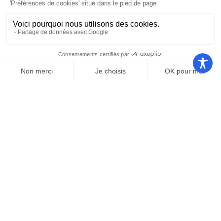
Nos autres sites
Communauté
Office de
de
Le port
tourisme
communes
Les
Grand
Camping
Collections
Stade les
Le Bosc
de Saint-
Capellans
Cyprien