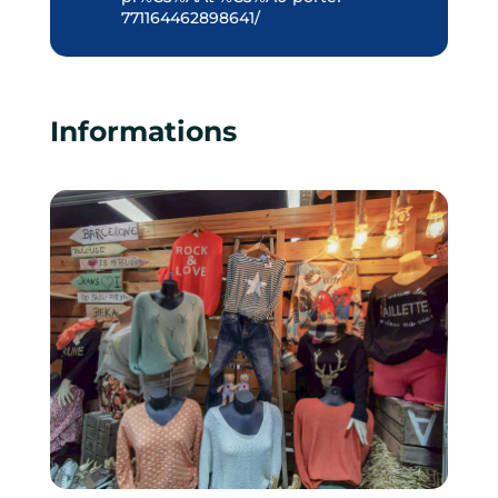
771164462898641/
Informations