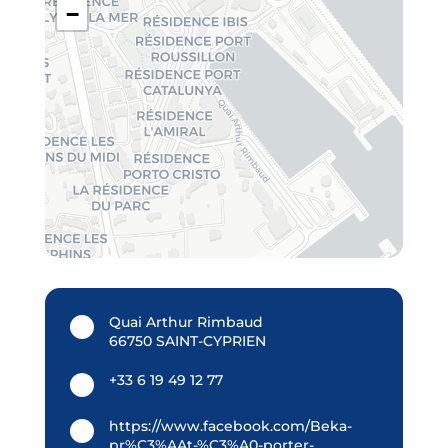
−
Quai Arthur Rimbaud
66750 SAINT-CYPRIEN
+33 6 19 49 12 77
https://www.facebook.com/Beka-
pr%C3%AAt-%C3%A0-porter-