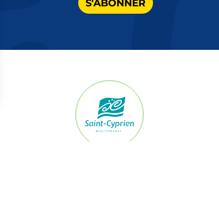
raires Mairie
Accès rapide