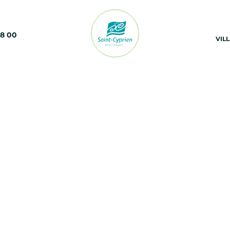
68 00
VIL