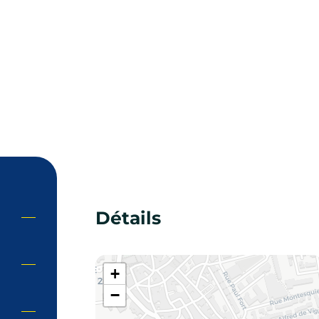
Détails
+
−