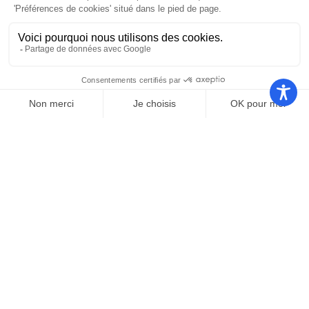
Nos autres sites
Communauté
Office de
de
Le port
tourisme
communes
Les
Grand
Camping
Collections
Stade les
Le Bosc
de Saint-
Capellans
Cyprien